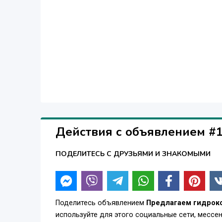
Также гидроксид кальция широко применяется в
качества земляной почвы; Производство металл
нейтрализовать кислоты, такие как фториды и
промышленности – для производства добавок к
стеарата кальция; В нефтехимической промышле
Производство антигрибковых и антимикробных к
используют в качестве добавки в морскую вод
эффекта.
Действия с объявлением #
ПОДЕЛИТЕСЬ С ДРУЗЬЯМИ И ЗНАКОМЫМИ
Поделитесь объявлением
Предлагаем гидрок
используйте для этого социальные сети, месс