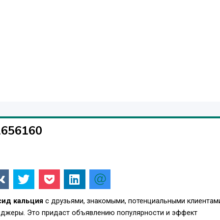
 таких отраслях, как: Дорожное строительство – для улучшения
ов – гидроксид кальция вводят в поток отработанного газа, ч
 хлориды до выпуска в атмосферу; В нефтеперерабатывающей
 маслам; В химической промышленности – для производства
нности – для производства твердых масел различных типов;
онсервантов – для хранения овощей в ангарах. Гидроксид кал
у для сокращения атмосферного CO2 и смягчения парникового
1656160
сид кальция
с друзьями, знакомыми, потенциальными клиентам
енджеры. Это придаст объявлению популярности и эффект