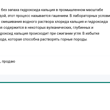
 без запаха гидроксида кальция в промышленном масштабе
ой, этот процесс называется гашением. В лабораторных услови
 смешивания водного раствора хлорида кальция и гидроксида
я содержится в некоторых вулканических, глубинных и
роксид кальция происходит при сжигании угля. В избытке
оде, которая способна растворять горные породы.
енение гидроксид кальция получил в производстве таких
ка и гипсовые растворы. Он используется в качестве недорогого
, продаю
вое молоко), которые используются на дубильнях для удаления
и для побелки стволов деревьев. Известковая вода представляе
кальция белого цвета. Антацидные свойства гидроксида каль
ых ожогов.
тся его способность выступать в роли флокулянта, очищающег
иц. Он также используется для повышения рН воды, так как в
обные подвергать сантехнические трубы коррозии.