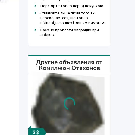
Перевірте товар перед покупкою
Сплачуйте лише після того як
переконаєтеся, що товар
відповідає опису і вашим вимогам
Бажано провести операцію при
свідках
Другие объявления от
Комилжон Отахонов
3 $
Договорная
Договорная
Договорная
1 700 сўм
320 $
240 $
150 $
240 $
240 $
320 $