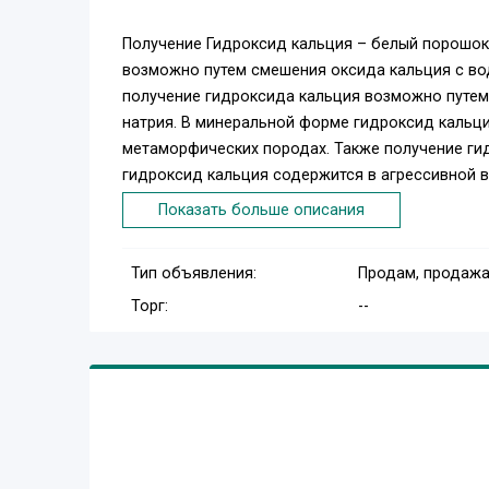
Получение Гидроксид кальция – белый порошок
возможно путем смешения оксида кальция с вод
получение гидроксида кальция возможно путем
натрия. В минеральной форме гидроксид кальци
метаморфических породах. Также получение гид
гидроксид кальция содержится в агрессивной в
Показать больше описания
Применение гидроксида кальция. Широкое прим
строительных материалов, как белило, штукатур
Тип объявления:
Продам, продажа
заменителя щелочи в виде суспензий (известко
Торг:
--
волос со шкур, а также в производстве сахара 
собой насыщенный водный раствор гидроксида 
используются в медицине для лечения кислотн
Полезным свойством гидроксида кальция являе
сточные воды от взвешенных и коллоидных част
изначальном виде вода содержит кислоты, спос