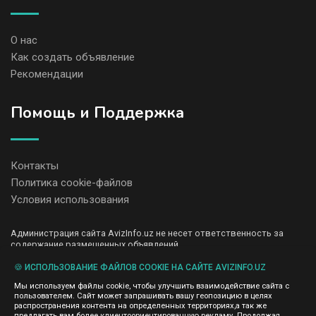
О нас
Как создать объявление
Рекомендации
Помощь и Поддержка
Контакты
Политика cookie-файлов
Условия использования
Администрация сайта AvizInfo.uz не несет ответственность за
содержание размещенных объявлений.
Мы ценим конфиденциальность наших пользователей. Мы не
передаем и не продаем личную информацию зарегистрированных
🍪 ИСПОЛЬЗОВАНИЕ ФАЙЛОВ COOKIE НА САЙТЕ AVIZINFO.UZ
пользователей AvizInfo.uz третьим лицам. Мы не отвечаем за
Мы используем файлы cookie, чтобы улучшить взаимодействие сайта с
правила конфиденциальности сайтов на которые ссылается
пользователем. Сайт может запрашивать вашу геопозицию в целях
AvizInfo.uz. На некоторых страницах нашего сайта представлена
распространения контента на определенных территориях,а так же
реклама Google Adsense Advertising Network. Чтобы узнать
предлагать вам более клиентоориентированную рекламу. Продолжая