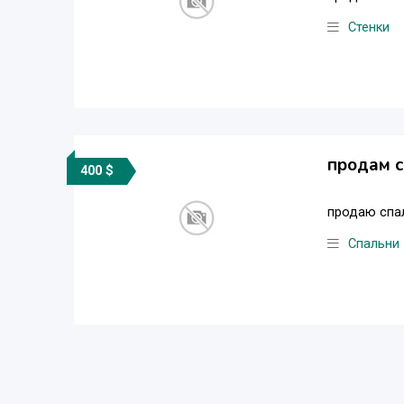
Стенки
продам с
400 $
продаю спал
Спальни