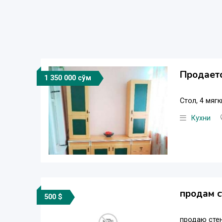
Продаетс
1 350 000 сўм
Стол, 4 мяг
Кухни
продам с
500 $
продаю стен