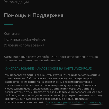
Рекомендации
Помощь и Поддержка
Контакты
Политика cookie-файлов
Условия использования
Администрация сайта AvizInfo.uz не несет ответственность за
содержание размещенных объявлений.
Мы ценим конфиденциальность наших пользователей. Мы не
передаем и не продаем личную информацию зарегистрированных
🍪 ИСПОЛЬЗОВАНИЕ ФАЙЛОВ COOKIE НА САЙТЕ AVIZINFO.UZ
пользователей AvizInfo.uz третьим лицам. Мы не отвечаем за
Мы используем файлы cookie, чтобы улучшить взаимодействие сайта с
правила конфиденциальности сайтов на которые ссылается
пользователем. Сайт может запрашивать вашу геопозицию в целях
AvizInfo.uz. На некоторых страницах нашего сайта представлена
распространения контента на определенных территориях,а так же
реклама Google Adsense Advertising Network. Чтобы узнать
предлагать вам более клиентоориентированную рекламу. Продолжая
нажмите тут
подробней о правилах конфиденциальности Google
.
любое дальнейшее использование Сайта и/или сервисов Сайта, Вы
соглашаетесь с этим. Посетите раздел «Политика использования файлов
cookie» для получения дополнительной информации. Нажимая на кнопку
«Принять», вы подтверждаете свое согласие с нашей политикой
использования файлов cookie.
Больше информации об использовании кук