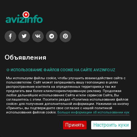
Объявления
🍪 ИСПОЛЬЗОВАНИЕ ФАЙЛОВ COOKIE НА САЙТЕ AVIZINFO.UZ
Мы используем файлы cookie, чтобы улучшить взаимодействие сайта с
Карта сайта
пользователем. Сайт может запрашивать вашу геопозицию в целях
распространения контента на определенных территориях,а так же
Все объявления, Андижан
предлагать вам более клиентоориентированную рекламу. Продолжая
Все объявления AvizInfo
любое дальнейшее использование Сайта и/или сервисов Сайта, Вы
соглашаетесь с этим. Посетите раздел «Политика использования файлов
cookie» для получения дополнительной информации. Нажимая на кнопку
«Принять», вы подтверждаете свое согласие с нашей политикой
Информация
использования файлов cookie.
Больше информации об использовании кук
Принять
Настроить куки
О нас