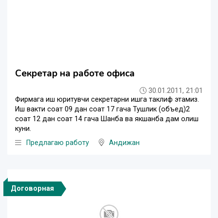
Секретар на работе офиса
30.01.2011, 21:01
Фирмага иш юритувчи секретарни ишга таклиф этамиз.
Иш вакти соат 09 дан соат 17 гача Тушлик (объед)2
соат 12 дан соат 14 гача Шанба ва якшанба дам олиш
куни.
Предлагаю работу
Андижан
Договорная