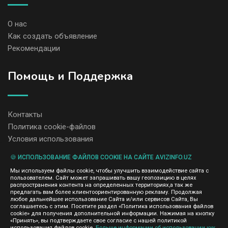
О нас
Как создать объявление
Рекомендации
Помощь и Поддержка
Контакты
Политика cookie-файлов
Условия использования
🍪 ИСПОЛЬЗОВАНИЕ ФАЙЛОВ COOKIE НА САЙТЕ AVIZINFO.UZ
Администрация сайта AvizInfo.uz не несет ответственность за
Мы используем файлы cookie, чтобы улучшить взаимодействие сайта с
содержание размещенных объявлений.
пользователем. Сайт может запрашивать вашу геопозицию в целях
Мы ценим конфиденциальность наших пользователей. Мы не
распространения контента на определенных территориях,а так же
передаем и не продаем личную информацию зарегистрированных
предлагать вам более клиентоориентированную рекламу. Продолжая
пользователей AvizInfo.uz третьим лицам. Мы не отвечаем за
любое дальнейшее использование Сайта и/или сервисов Сайта, Вы
правила конфиденциальности сайтов на которые ссылается
соглашаетесь с этим. Посетите раздел «Политика использования файлов
AvizInfo.uz. На некоторых страницах нашего сайта представлена
cookie» для получения дополнительной информации. Нажимая на кнопку
реклама Google Adsense Advertising Network. Чтобы узнать
«Принять», вы подтверждаете свое согласие с нашей политикой
использования файлов cookie.
Больше информации об использовании кук