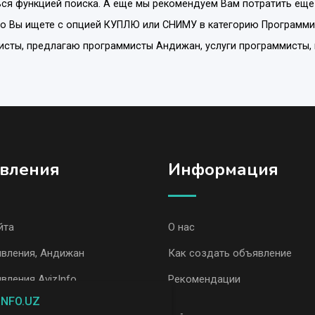
ся функцией поиска. А еще мы рекомендуем Вам потратить еще
то Вы ищете с опцией
КУПЛЮ или СНИМУ
в категорию
Программи
ммисты, предлагаю программисты Андижан, услуги программисты
вления
Информация
йта
О нас
явления, Андижан
Как создать объявление
вления AvizInfo
Рекомендации
INFO.UZ