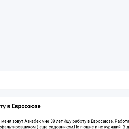
ту в Евросоюзе
 меня зовут Азизбек мне 38 лет.Ишу работу в Евросаюзе. Рабо
сфальтировшиком ) еще садовником.Не пюшие и не куряший. В 