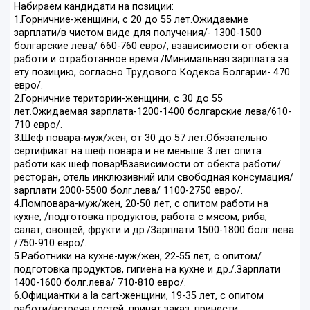
Набираем кандидати на позиции:
1.Горничние-женщини, с 20 до 55 лет.Ожидаемие
зарплати/в чистом виде для получения/- 1300-1500
болгарские лева/ 660-760 евро/, взависимости от обекта
работи и отработанное время./Минимальная зарплата за
ету позицию, согласно Трудового Кодекса Болгарии- 470
евро/.
2.Горничние територии-женщини, с 30 до 55
лет.Ожидаемая зарплата-1200-1400 болгарские лева/610-
710 евро/.
3.Шеф повара-муж/жен, от 30 до 57 лет.Обязательно
сертификат на шеф повара и не меньше 3 лет опита
работи как шеф повар!Взависимости от обекта работи/
ресторан, отель инклюзивний или свободная консумация/
зарплати 2000-5500 болг.лева/ 1100-2750 евро/.
4.Помповара-муж/жен, 20-50 лет, с опитом работи на
кухне, /подготовка продуктов, работа с мясом, риба,
салат, овощей, фрукти и др./Зарплати 1500-1800 болг.лева
/750-910 евро/.
5.Работники на кухне-муж/жен, 22-55 лет, с опитом/
подготовка продуктов, гигиена на кухне и др./.Зарплати
1400-1600 болг.лева/ 710-810 евро/.
6.Официантки a la cart-женщини, 19-35 лет, с опитом
работи/встреча гостей, принят заказ, принести