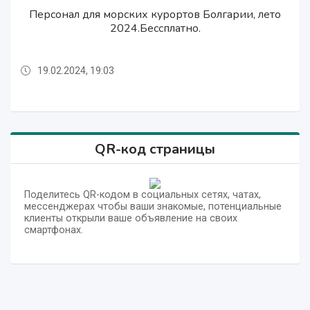
Персонал для морских курортов Болгарии, лето
Персонал для морских курортов Болгарии, лето
Работа в сезон лето 2024, Болгария, морe.
Работа в сезон лето 2024, Болгария, морe.
2024.Бессплатно.
2024.Бессплатно.
19.02.2024, 19:03
19.02.2024, 19:02
19.02.2024, 19:03
19.02.2024, 19:02
QR-код страницы
Поделитесь QR-кодом в социальных сетях, чатах,
мессенджерах чтобы ваши знакомые, потенциальные
клиенты открыли ваше объявление на своих
смартфонах.