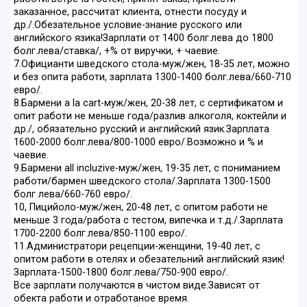
заказанное, рассчитат клиента, отнести посуду и
др./.Обезательное условие-знание русского или
английского язика!Зарплати от 1400 болг.лева до 1800
болг.лева/ставка/, +% от виручки, + чаевие.
7.Официанти шведского стола-муж/жен, 18-35 лет, можно
и без опита работи, зарплата 1300-1400 болг.лева/660-710
евро/.
8.Бармени a la cart-муж/жен, 20-38 лет, с сертификатом и
опит работи не меньше года/разлив алкоголя, коктейли и
др./, обязательно русский и английский язик.Зарплата
1600-2000 болг.лева/800-1000 евро/.Возможно и % и
чаевие.
9.Бармени all incluzive-муж/жен, 19-35 лет, с пониманием
работи/бармен шведского стола/.Зарплата 1300-1500
болг лева/660-760 евро/.
10, Пицийоло-муж/жен, 20-48 лет, с опитом работи не
меньше 3 года/работа с тестом, випечка и т.д./.Зарплата
1700-2200 болг.лева/850-1100 евро/.
11.Администратори рецепции-женщини, 19-40 лет, с
опитом работи в отелях и обезательний английский язик!
Зарплата-1500-1800 болг.лева/750-900 евро/.
Все зарплати получаются в чистом виде.Зависят от
обекта работи и отработаное время.