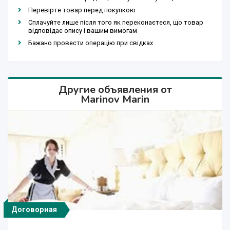
Перевірте товар перед покупкою
Сплачуйте лише після того як переконаєтеся, що товар
відповідає опису і вашим вимогам
Бажано провести операцію при свідках
Другие объявления от
Marinov Marin
Договорная
Договорная
Договорная
Договорная