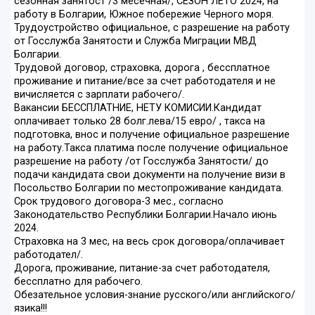
сезонная занятост /3 месечная/, СЕЗОН ЛЕТО 2024, на
работу в Болгарии, Южное побережие Черного моря.
Трудоустройство официальное, с разрешение на работу
от Госслужба Занятости и Служба Миграции МВД
Болгарии.
Трудовой договор, страховка, дорога , бессплатное
проживание и питание/все за счет работодателя и не
вичисляется с зарплати рабочего/.
Вакансии БЕССПЛАТНИЕ, НЕТУ КОМИСИИ.Кандидат
оплачивает только 28 болг.лева/15 евро/ , такса на
подготовка, внос и получение официальное разрешение
на работу.Такса платима после получение официальное
разрешение на работу /от Госслужба Занятости/ до
подачи кандидата свои документи на получение визи в
Посольство Болгарии по местопроживание кандидата.
Срок трудового договора-3 мес., согласно
Законодательство Республики Болгарии.Начало июнь
2024.
Страховка на 3 мес, на весь срок договора/оплачивает
работодател/.
Дорога, проживание, питание-за счет работодателя,
бессплатно для рабочего.
Обезательное условия-знание русского/или английского/
язика!!!