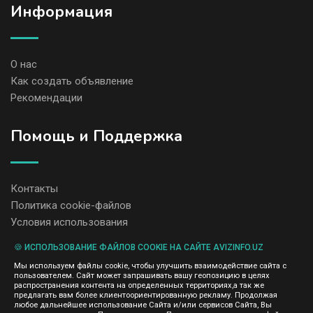
Информация
О нас
Как создать объявление
Рекомендации
Помощь и Поддержка
Контакты
Политика cookie-файлов
Условия использования
🍪 ИСПОЛЬЗОВАНИЕ ФАЙЛОВ COOKIE НА САЙТЕ AVIZINFO.UZ
Администрация сайта AvizInfo.uz не несет ответственность за
Мы используем файлы cookie, чтобы улучшить взаимодействие сайта с
содержание размещенных объявлений.
пользователем. Сайт может запрашивать вашу геопозицию в целях
Мы ценим конфиденциальность наших пользователей. Мы не
распространения контента на определенных территориях,а так же
передаем и не продаем личную информацию зарегистрированных
предлагать вам более клиентоориентированную рекламу. Продолжая
пользователей AvizInfo.uz третьим лицам. Мы не отвечаем за
любое дальнейшее использование Сайта и/или сервисов Сайта, Вы
правила конфиденциальности сайтов на которые ссылается