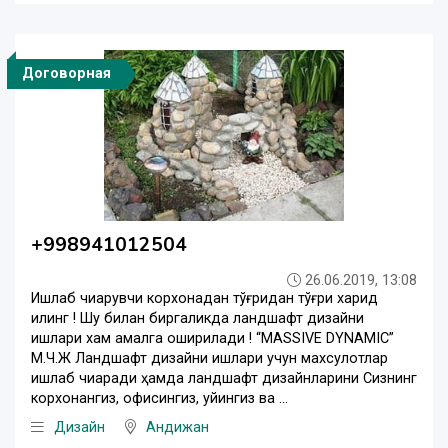
Договорная
+998941012504
26.06.2019, 13:08
Ишлаб чиқарувчи корхонадан тўғридан тўғри харид
қилинг ! Шу билан биргаликда ландшафт дизайни
ишлари хам амалга оширилади ! “MASSIVE DYNAMIC”
М.Ч.Ж Ландшафт дизайни ишлари учун махсулотлар
ишлаб чиқаради ҳамда ландшафт дизайнларини Сизнинг
корхонангиз, офисингиз, уйингиз ва ...
Дизайн
Андижан