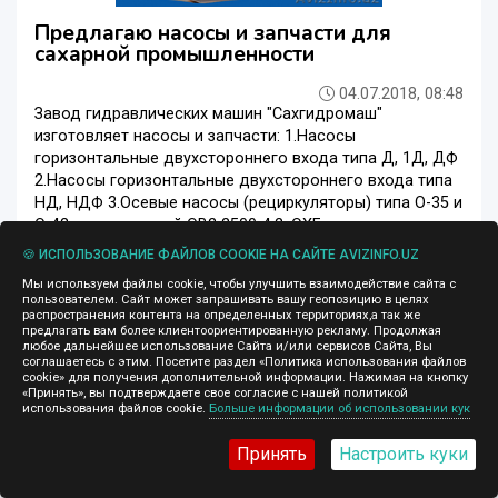
Предлагаю насосы и запчасти для
сахарной промышленности
04.07.2018, 08:48
Завод гидравлических машин "Сахгидромаш"
изготовляет насосы и запчасти: 1.Насосы
горизонтальные двухстороннего входа типа Д, 1Д, ДФ
2.Насосы горизонтальные двухстороннего входа типа
НД, НДФ 3.Осевые насосы (рециркуляторы) типа О-35 и
О-42, вертикальный ОВ2 2500-4.2, ОХГ под ...
🍪 ИСПОЛЬЗОВАНИЕ ФАЙЛОВ COOKIE НА САЙТЕ AVIZINFO.UZ
Инженерное оборудование
Андижан
Мы используем файлы cookie, чтобы улучшить взаимодействие сайта с
пользователем. Сайт может запрашивать вашу геопозицию в целях
распространения контента на определенных территориях,а так же
предлагать вам более клиентоориентированную рекламу. Продолжая
любое дальнейшее использование Сайта и/или сервисов Сайта, Вы
17 000 $
соглашаетесь с этим. Посетите раздел «Политика использования файлов
cookie» для получения дополнительной информации. Нажимая на кнопку
«Принять», вы подтверждаете свое согласие с нашей политикой
использования файлов cookie.
Больше информации об использовании кук
Принять
Настроить куки