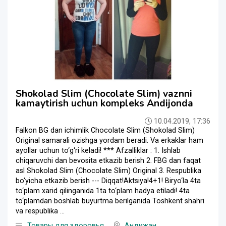
Shokolad Slim (Chocolate Slim) vaznni
kamaytirish uchun kompleks Andijonda
10.04.2019, 17:36
Falkon BG dan ichimlik Chocolate Slim (Shokolad Slim)
Original samarali ozishga yordam beradi. Va erkaklar ham
ayollar uchun to‘g‘ri keladi! *** Afzalliklar : 1. Ishlab
chiqaruvchi dan bevosita etkazib berish 2. FBG dan faqat
asl Shokolad Slim (Chocolate Slim) Original 3. Respublika
bo‘yicha etkazib berish --- Diqqat!Aktsiya!4+1! Biryo‘la 4ta
to‘plam xarid qilinganida 1ta to‘plam hadya etiladi! 4ta
to‘plamdan boshlab buyurtma berilganida Toshkent shahri
va respublika ...
Товары для здоровья
Андижан