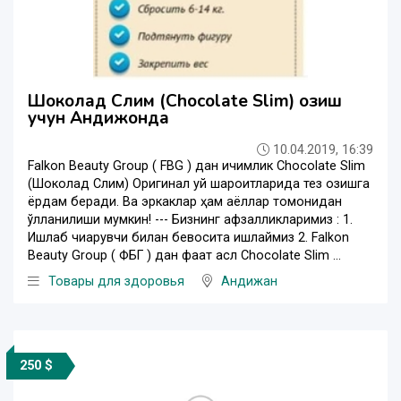
Шоколад Слим (Chocolate Slim) озиш
учун Андижонда
10.04.2019, 16:39
Falkon Beauty Group ( FBG ) дан ичимлик Chocolate Slim
(Шоколад Слим) Оригинал уй шароитларида тез озишга
ёрдам беради. Ва эркаклар ҳам аёллар томонидан
қўлланилиши мумкин! --- Бизнинг афзалликларимиз : 1.
Ишлаб чиқарувчи билан бевосита ишлаймиз 2. Falkon
Beauty Group ( ФБГ ) дан фақат асл Chocolate Slim ...
Товары для здоровья
Андижан
250 $