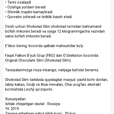
• Terini ozalaydi
• Ozishga yordam beradi
• Shirinlik maylini kamaytiradi
• Quvvatni oshiradi va tetiklik baxsh etadi
Ozish uchun Shokolad Slim shokolad ta’midan bahramand
bo‘lish imkonini beradi va oyiga 12 kilogrammgacha vazndan
xalos bo‘lish imkonini beradi.
E’tibor bering, bozorda qalbaki mahsulotlar ko‘p.
Faqat Falkon B'yuti Grup (FBG) dan O‘zbekiston bozorida
Original Chocolate Slim (Shokolad Slim).
Tavsiyalarimizga rioya etsangiz, natijaga kafolat beramiz.
Shokolad Slim tarkibida quyidagilar mavjud: yashil kofe donlari,
tabiiy kakao, Godji va Asai mevalari, Chia urug‘lari, ekstrakt
ko‘rinishida Linchji qo‘ziqorini.
Xususiyatlari
Ishlab chiqarilgan davlat : Rossiya
Yil: 2019
Tavsiya etiladigan qabul qilish kursi : 30 kun