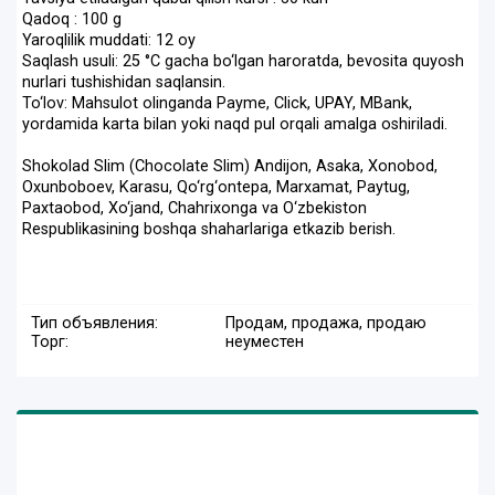
Qadoq : 100 g
Yaroqlilik muddati: 12 oy
Saqlash usuli: 25 °C gacha bo‘lgan haroratda, bevosita quyosh
nurlari tushishidan saqlansin.
To‘lov: Mahsulot olinganda Payme, Click, UPAY, MBank,
yordamida karta bilan yoki naqd pul orqali amalga oshiriladi.
Shokolad Slim (Chocolate Slim) Andijon, Asaka, Xonobod,
Oxunboboev, Karasu, Qo‘rg‘ontepa, Marxamat, Paytug,
Paxtaobod, Xo‘jand, Chahrixonga va O‘zbekiston
Respublikasining boshqa shaharlariga etkazib berish.
Тип объявления:
Продам, продажа, продаю
Торг:
неуместен