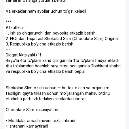
samarali ozishga yordam beradi.
Va erkaklar ham ayollar uchun to‘g‘ri keladi!
***
Afzalliklar :
1. Ishlab chiqaruvchi dan bevosita etkazib berish
2. FBG dan faqat asl Shokolad Slim (Chocolate Slim) Original
3. Respublika bo‘yicha etkazib berish
---
Diqqat!Aktsiya!4+1!
Biryo‘la 4ta to‘plam xarid qilinganida 1ta to‘plam hadya etiladi!
4ta to‘plamdan boshlab buyurtma berilganida Toshkent shahri
va respublika bo‘yicha etkazib berish bepul.
---
Shokolad Slim ozish uchun — bu tez ozish va organizm
faolligini qayta tiklash uchun mo‘ljallangan mahsulotdir.U
etarlicha parhezli tarkibiy qismlardan iborat.
Chocolate Slim xususiyatlari
• Moddalar amashinuvini tezlashtiradi
• Ishtahani kamaytiradi