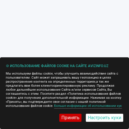
🍪 ИСПОЛЬЗОВАНИЕ ФАЙЛОВ COOKIE НА САЙТЕ AVIZINFO.UZ
Мы используем файлы cookie, чтобы улучшить взаимодействие сайта с
пользователем. Сайт может запрашивать вашу геопозицию в целях
распространения контента на определенных территориях,а так же
предлагать вам более клиентоориентированную рекламу. Продолжая
любое дальнейшее использование Сайта и/или сервисов Сайта, Вы
соглашаетесь с этим. Посетите раздел «Политика использования файлов
cookie» для получения дополнительной информации. Нажимая на кнопку
«Принять», вы подтверждаете свое согласие с нашей политикой
использования файлов cookie.
Больше информации об использовании кук
Принять
Настроить куки