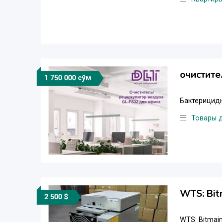
очистите
1 750 000 сўм
Бактерицидн
Товары 
WTS: Bit
2 500 $
WTS: Bitmain