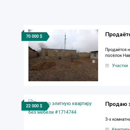
Продаётс
70 000 $
Продаётся н
посёлок Нав
Участки
Продаю э
22 000 $
3-х комнатн
Квартир