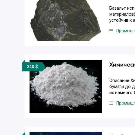
Базальт исп
материалов)
устойчив к 
Промышл
Химичес
240 $
Описание Хи
бумаги до д
их намного б
Промышл