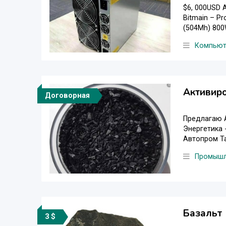
$6, 000USD 
Bitmain – Pr
(504Mh) 800W
Компьют
Активир
Договорная
Предлагаю А
Энергетика 
Автопром Та
Промышл
Базальт
3 $