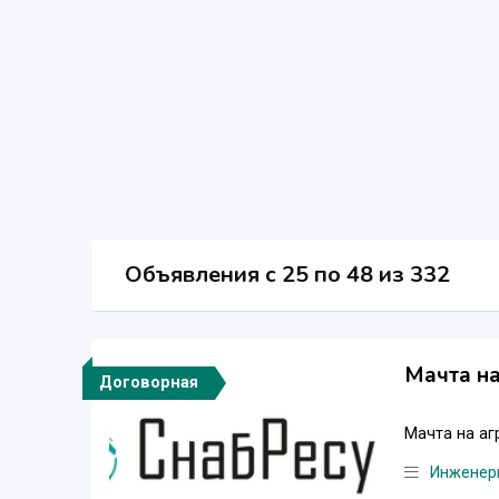
Объявления c 25 по 48 из 332
Мачта на
Договорная
Мачта на аг
Инженер