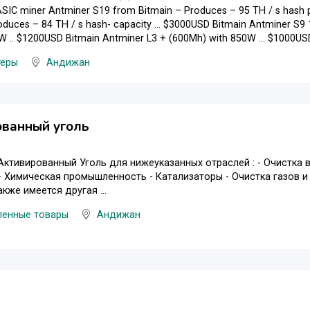
ASIC miner Antminer S19 from Bitmain – Produces – 95 TH / s has
oduces – 84 TH / s hash- capacity … $3000USD Bitmain Antminer S9 
 .. $1200USD Bitmain Antminer L3 + (600Mh) with 850W … $1000USD 
еры
Андижан
ованный уголь
ктивированный Уголь для нижеуказанных отраслей : - Очистка 
- Химическая промышленность - Катализаторы - Очистка газов
кже имеется другая ...
енные товары
Андижан