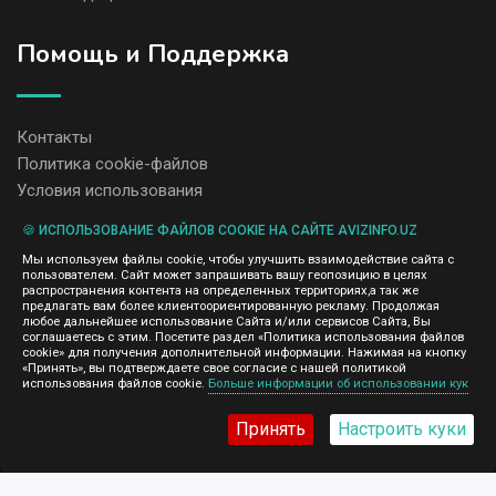
Помощь и Поддержка
Контакты
Политика cookie-файлов
Условия использования
🍪 ИСПОЛЬЗОВАНИЕ ФАЙЛОВ COOKIE НА САЙТЕ AVIZINFO.UZ
Администрация сайта AvizInfo.uz не несет ответственность за
Мы используем файлы cookie, чтобы улучшить взаимодействие сайта с
содержание размещенных объявлений.
пользователем. Сайт может запрашивать вашу геопозицию в целях
Мы ценим конфиденциальность наших пользователей. Мы не
распространения контента на определенных территориях,а так же
передаем и не продаем личную информацию зарегистрированных
предлагать вам более клиентоориентированную рекламу. Продолжая
пользователей AvizInfo.uz третьим лицам. Мы не отвечаем за
любое дальнейшее использование Сайта и/или сервисов Сайта, Вы
правила конфиденциальности сайтов на которые ссылается
соглашаетесь с этим. Посетите раздел «Политика использования файлов
AvizInfo.uz. На некоторых страницах нашего сайта представлена
cookie» для получения дополнительной информации. Нажимая на кнопку
реклама Google Adsense Advertising Network. Чтобы узнать
«Принять», вы подтверждаете свое согласие с нашей политикой
нажмите тут
использования файлов cookie.
Больше информации об использовании кук
подробней о правилах конфиденциальности Google
.
Принять
Настроить куки
AvizInfo.uz
©2008-2026,