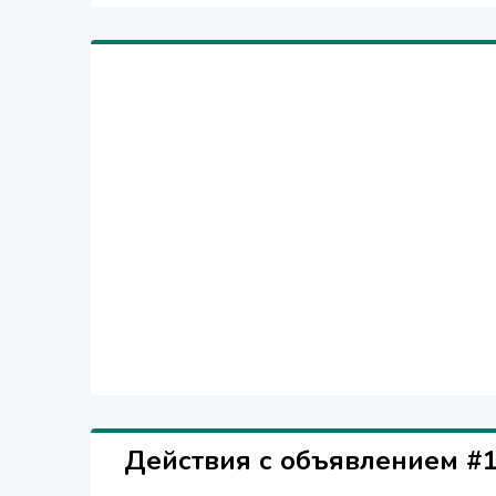
Qo'shimcha ma'lumot uchun quyidagilarni so'rashi
+99897 581 15 30 - David
Действия с объявлением #