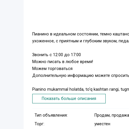
Пианино в идеальном состоянии, темно каштано
ухоженное, с приятным и глубоким звуком, педа
Звонить с 12:00 до 17:00
Можно писать в любое время!
Можем торговаться
Дополнительную информацию можете спросит
Pianino mukammal holatda, to'q kashtan rangi, tug
saqlangan, yoqimli va chuqur ovoz bilan, pedallar ish
Показать больше описания
12:00 dan 17:00 gacha qo'ng'iroq qiling
Тип объявления:
Продам, продажа
Istalgan vaqtda yozishingiz mumkin!
Торг:
уместен
Biz savdolashishimiz mumkin