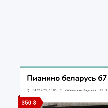
Пианино беларусь б7
04.12.2022, 14:06
Узбекистан
,
Андижан
П
350 $