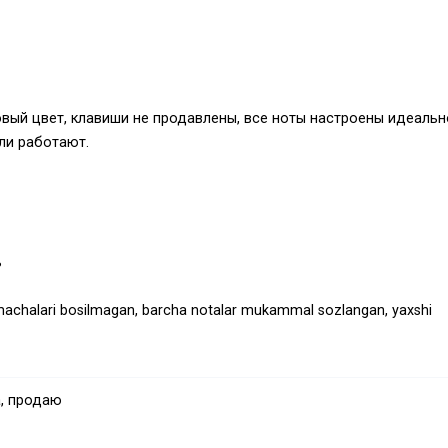
вый цвет, клавиши не продавлены, все ноты настроены идеальн
ли работают.
ь
machalari bosilmagan, barcha notalar mukammal sozlangan, yaxshi
laydi.
, продаю