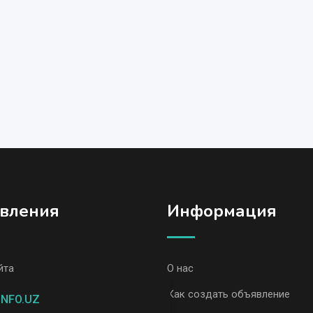
вления
Информация
йта
О нас
явления, Андижан
Как создать объявление
INFO.UZ