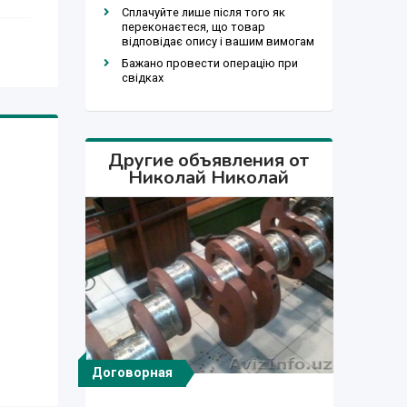
Сплачуйте лише після того як
переконаєтеся, що товар
відповідає опису і вашим вимогам
Бажано провести операцію при
свідках
Другие объявления от
Николай Николай
Договорная
Договорная
Договорная