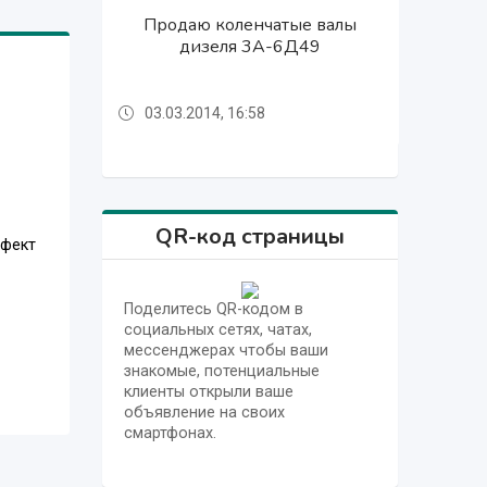
Продаю коленчатые валы
Продаю коленчатые валы
Продаю коленчатые валы
дизеля 3А-6Д49
дизеля 3А-6Д49
дизеля 3А-6Д49
03.03.2014, 16:58
03.03.2014, 16:58
03.03.2014, 16:58
QR-код страницы
ффект
Поделитесь QR-кодом в
социальных сетях, чатах,
мессенджерах чтобы ваши
знакомые, потенциальные
клиенты открыли ваше
объявление на своих
смартфонах.