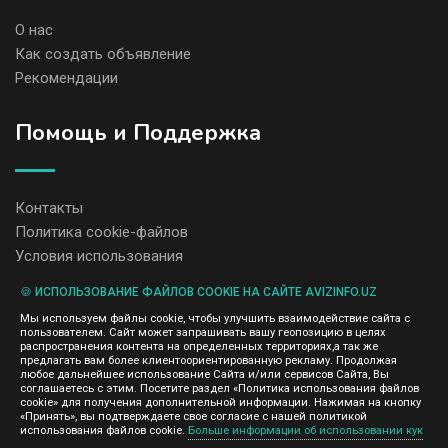
О нас
Как создать объявление
Рекомендации
Помощь и Поддержка
Контакты
Политика cookie-файлов
Условия использования
🍪 ИСПОЛЬЗОВАНИЕ ФАЙЛОВ COOKIE НА САЙТЕ AVIZINFO.UZ
Администрация сайта AvizInfo.uz не несет ответственность за
Мы используем файлы cookie, чтобы улучшить взаимодействие сайта с
содержание размещенных объявлений.
пользователем. Сайт может запрашивать вашу геопозицию в целях
Мы ценим конфиденциальность наших пользователей. Мы не
распространения контента на определенных территориях,а так же
передаем и не продаем личную информацию зарегистрированных
предлагать вам более клиентоориентированную рекламу. Продолжая
пользователей AvizInfo.uz третьим лицам. Мы не отвечаем за
любое дальнейшее использование Сайта и/или сервисов Сайта, Вы
правила конфиденциальности сайтов на которые ссылается
соглашаетесь с этим. Посетите раздел «Политика использования файлов
AvizInfo.uz. На некоторых страницах нашего сайта представлена
cookie» для получения дополнительной информации. Нажимая на кнопку
реклама Google Adsense Advertising Network. Чтобы узнать
«Принять», вы подтверждаете свое согласие с нашей политикой
нажмите тут
использования файлов cookie.
Больше информации об использовании кук
подробней о правилах конфиденциальности Google
.