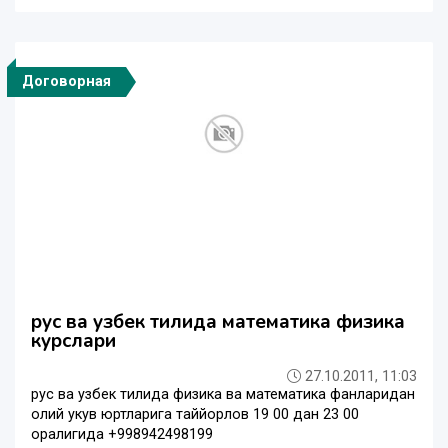
Договорная
рус ва узбек тилида математика физика
курслари
27.10.2011, 11:03
рус ва узбек тилида физика ва математика фанларидан
олий укув юртларига таййорлов 19 00 дан 23 00
оралигида +998942498199